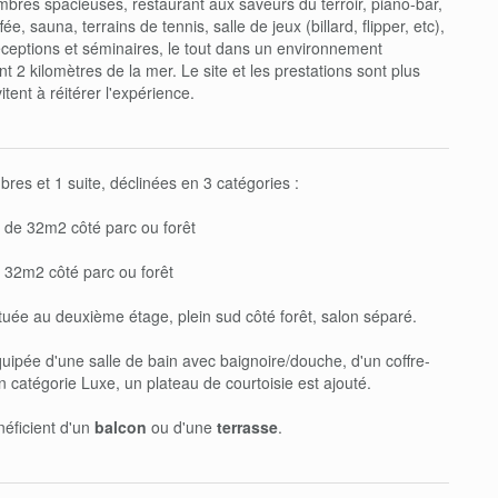
res spacieuses, restaurant aux saveurs du terroir, piano-bar,
ée, sauna, terrains de tennis, salle de jeux (billard, flipper, etc),
ceptions et séminaires, le tout dans un environnement
 2 kilomètres de la mer. Le site et les prestations sont plus
tent à réitérer l'expérience.
res et 1 suite, déclinées en 3 catégories :
de 32m2 côté parc ou forêt
32m2 côté parc ou forêt
tuée au deuxième étage, plein sud côté forêt, salon séparé.
pée d'une salle de bain avec baignoire/douche, d'un coffre-
 En catégorie Luxe, un plateau de courtoisie est ajouté.
éficient d'un
balcon
ou d'une
terrasse
.