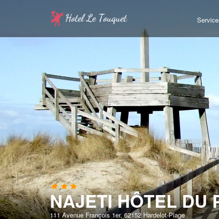
Service
NAJETI HÔTEL DU 
111 Avenue François 1er, 62152 Hardelot-Plage