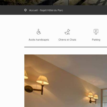
Accueil
Najeti Hôtel du Parc
Accès handicapés
Chiens et Chats
Parking